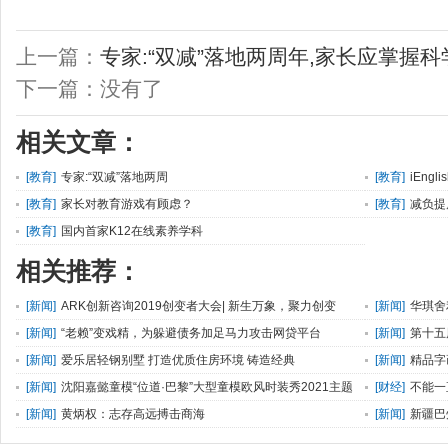
上一篇：
专家:“双减”落地两周年,家长应掌握
下一篇：没有了
相关文章：
[
教育
]
专家:“双减”落地两周
[
教育
]
iEng
[
教育
]
家长对教育游戏有顾虑？
[
教育
]
减负提
[
教育
]
国内首家K12在线素养学科
相关推荐：
[
新闻
]
ARK创新咨询2019创变者大会| 新生万象，聚力创变
[
新闻
]
华琪舍
接与展出释迦
[
新闻
]
“老赖”变戏精，为躲避债务加足马力攻击网贷平台
[
新闻
]
第十五
[
新闻
]
爱乐居轻钢别墅 打造优质住房环境 铸造经典
[
新闻
]
精品字
[
新闻
]
沈阳嘉懿童模“位道·巴黎”大型童模欧风时装秀2021主题
[
财经
]
不能一
秀场圆满落幕
[
新闻
]
黄炳权：志存高远搏击商海
[
新闻
]
新疆巴
一州绿色发展