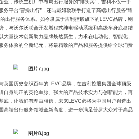
企业
，
传统主机厂中布局出行服务的
“
排头兵
”，吉利不仅
一手
服务平台
“曹操出行”，还
与戴姆勒联手打造
了
高端出行服务“耀
化的出行服务体系
。
如今
隶属于吉利控股旗下的
L
EVC
品牌
，则
势，与沃尔沃联合开发增程式纯电驱动系统和高级车身底盘结
以
大量技术创新助力
品牌
焕然新生
，
力求
在
电动化、智能化、
服务体验的全新纪元
，将最精致的产品和服务提供给全球消费
与英国历史交织百年
的LEVC品牌，在吉利控股集团全球顶级
借自身纯正的英伦血脉、强大的产品技术实力与创新能力，再
基底，
让
我们有理由相信，
未来
LEVC
必
将
为中国用户
创造
出
国高端出行服务领域全新高度，
进一步满足普罗大众对于高品