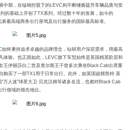
展中期，在锰铜控股下的L
EVC
则不
断
锤炼提升车辆品质与安
系列的基础上开创了T
X
系列。
经过数十年的发展，
如今的
代表着
高端商务出行座驾及出行服务的国际最高标准。
C
始终秉持追求卓越的品牌理念，钻研用户深层需求，用最高
凡体验
。
也正
因
如此
，L
EVC
旗下车型
始终
是英国精英阶层和
女王伊丽莎白二世及查尔斯王子曾多次乘坐B
lack Cab
出席重
自购买了一部T
X1
用于
日常出行
。
此外
，
如英国超模凯特
·
莫
国“万人迷”球星大卫
·
贝克汉姆
等
诸多名流
，也都对B
lack Cab
出行领域的
领先
地位。