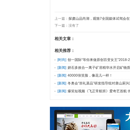
上一篇：
探虞山品尚湖，观致7全国媒体试驾会在
下一篇：没有了
相关文章：
相关推荐：
[
时尚
]
创一国际“等你来做原创百变女王”2018-2
[
新闻
]
妍石多效合一离子矿溶精华水开启矿物
[
新闻
]
40000张笑脸，像花儿一样！
[
新闻
]
冬奥会“崇礼菜品”研发指导组对唐山厨
满完成
[
新闻
]
爆笑短视频《飞正常航班》爱奇艺首航 
行“正能量”