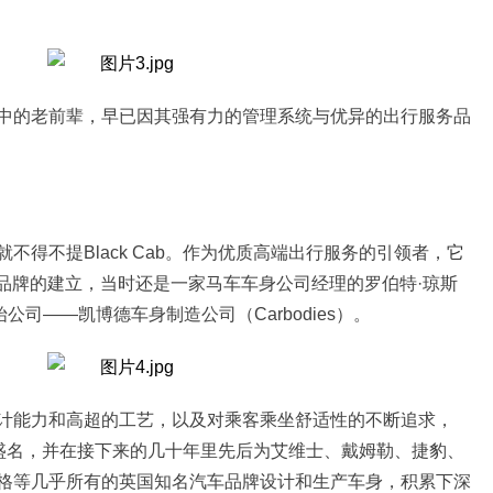
中
的老前辈，早已因其
强有力的管理系统与
优异的出行服务品
就
不得不提
Black C
ab
。
作为优质高端出行
服务
的引领者，
它
品牌的建立
，
当时还是一家马车车身公司经理的
罗伯特
·
琼斯
始公司
——
凯博德车身制造公司（
Carbodies
）
。
计能力和高超的工艺，以及对乘客乘坐舒适性的不断追求，
盛名，
并
在接下来的几十年里先后
为艾维士、戴姆勒、捷豹、
格等几乎所有的英国知名汽车品牌
设计和
生产车身
，
积累
下
深