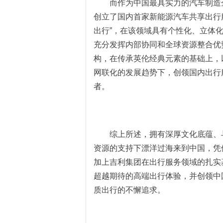
而
作为
中国
最具实力的汽车
制造
创立了
国内首家新能源汽车共享出行
出行”
，
在该领域具有
个性化、立体
充分发挥内部协同和全球资源整合优
构
，
在传承英伦经典元素的基础上，
网联化
的
发展趋势
下，
创领
国内出行
者。
综上所述，
拥有深厚文化底蕴、
资源的支持下
漂洋过海来到中国
，
凭
加上吉利集团在出行服务领域的扎实
超越期待的
高端
出行
体验
，并创领中
质出行的不懈追求。