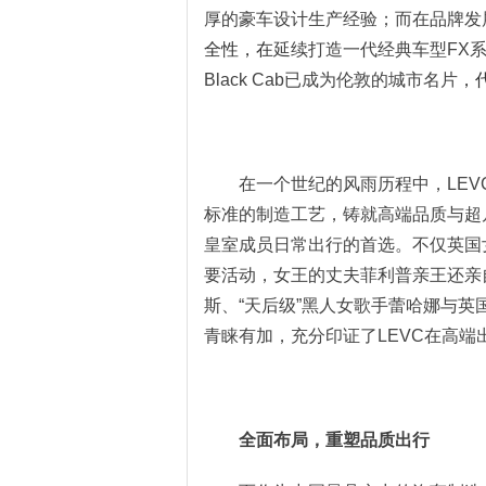
厚的豪车设计生产经验
；
而在品牌
发
全性，在
延续打造一代经典车型F
X
Black Cab已成为伦敦的城市名片
，
在一个世纪的风雨历程中
，
L
EV
标准的制造工艺，铸就高端品质与超
皇室成员
日常
出行的
首选
。
不仅
英国
要活动
，女王的丈夫菲利普亲王还亲
斯、“天后级”黑人女歌手蕾哈娜与
英
青睐有加，充分印证了LEVC在高端
全面布局，
重塑品质出行