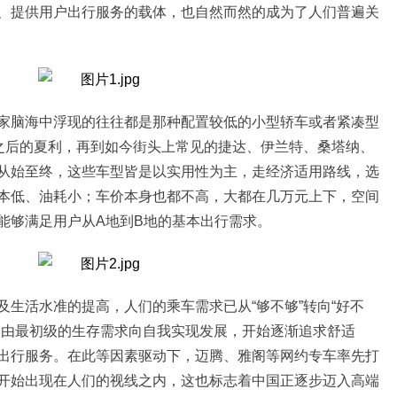
、提供用户出行服务的载体，
也
自然而然
的
成为
了
人们普遍关
家脑海中浮现的往往都是那种配置较低的小型轿车或者紧凑型
到之后的夏利，再到如今街头上常见的捷达、伊兰特、桑塔纳、
从始至终，这些车型皆是以实用性为主，走经济适用路线，选
本低、油耗小；车价本身也都不高，大都在几万元上下，空间
能够满足用户
从A地到B地的
基本出行需求
。
及生活水准的提高，人们的乘车需求已从“够不够”转向“好不
，
由最初级的生存需求向自我实现发展，开始逐渐追求舒适
出行
服务
。在此等因素驱动下，迈腾、雅阁等网约专车率先打
开始出现在人们的视线之内，这也标志着中国
正逐步
迈入高端