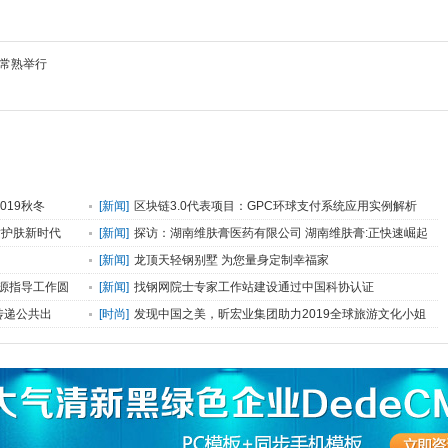
常熟举行
019秋冬
[
新闻
]
区块链3.0代表项目：GPC环球支付系统应用实例解析
质护肤新时代
[
新闻
]
探访：湖南维肤膏医药有限公司 湖南维肤膏:正快速崛起
的健康产品品牌
[
新闻
]
龙顶天轻钢别墅 为您量身定制幸福家
兴源指导工作圆
[
新闻
]
找钢网院士专家工作站建设通过中国科协认证
传递公共出
[
时尚
]
发现中国之美，昕宏业集团助力2019全球旅游文化小姐
大赛