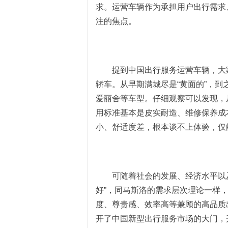
求。运营车辆作为承担用户出行需求
注的焦点。
提到中国出行服务运营车辆，大
轿车。从早期满城尽是“黄面的”，
爱丽舍等车型
。
仔细观察可以发现，
用标准基本是
皮实耐造
、维修保养成
小
、
舒适度差，根本谈不上体验，
仅
可
随着社会的发展、经济水平以
好”，同马斯洛的需求层次理论一样
度、尊贵感、效率
高
等兼顾的高品质
开了中国新型出行服务市场的大门，