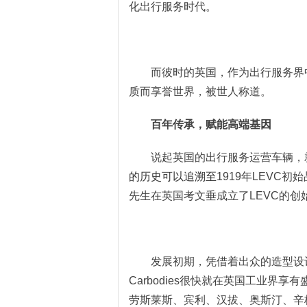
化出行服务时代。
而彼时的英国，作为出行服务
界
质而享誉世界，被世人称道。
百年传承，赋能高端基因
说起英国的出行服务
运营车辆
，
的历史可以追溯至
1
919
年
L
EVC
初始
先生在英国考文垂成立
了
L
EVC
的创
发展初期，
凭借着出众的造型设
Carbodies
很快就在英国工业界享有
劳斯莱斯、宾利、汉拔、奥斯汀、辛