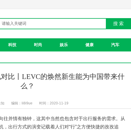
搜 索
科技
时尚
娱乐
健康
汽车
对比丨LEVC的焕然新生能为中国带来什
么？
未知
编辑：li8i9ue
时间：2020-11-19
向往并情有独钟，这其中当然也包含对于出行服务的需求
。
从
机，出行方式的演变记载着人们对“行”之方便快捷的孜孜追