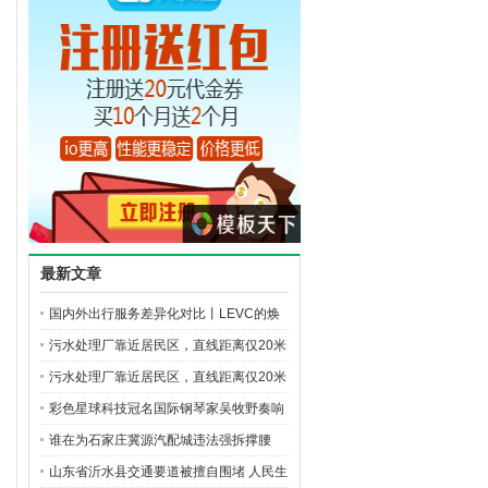
最新文章
国内外出行服务差异化对比丨LEVC的焕
然新
污水处理厂靠近居民区，直线距离仅20米
污水处理厂靠近居民区，直线距离仅20米
彩色星球科技冠名国际钢琴家吴牧野奏响
谁在为石家庄冀源汽配城违法强拆撑腰
山东省沂水县交通要道被擅自围堵 人民生