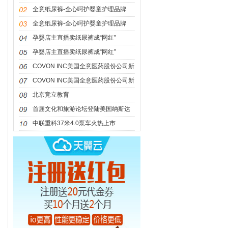
全意纸尿裤-全心呵护婴童护理品牌
全意纸尿裤-全心呵护婴童护理品牌
孕婴店主直播卖纸尿裤成“网红”
孕婴店主直播卖纸尿裤成“网红”
COVON INC美国全意医药股份公司新
疗法之路
COVON INC美国全意医药股份公司新
疗法之路
北京竞立教育
首届文化和旅游论坛登陆美国纳斯达
克大
中联重科37米4.0泵车火热上市