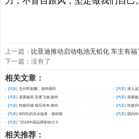
力，不盲目跟风，坚定做我们自己
上一篇：
比亚迪推动启动电池无铅化 车主有福
下一篇：没有了
相关文章：
[
汽车
]
交付即刷圈，路特斯El
[
汽车
]
潜入这
[
汽车
]
浙赛破风 竞逐飞驰 路特
[
汽车
]
浙赛破
[
汽车
]
性能升级 续写传奇 路特
[
汽车
]
性能升
[
汽车
]
905匹的洪水猛兽：路特斯
[
汽车
]
国内外
[
汽车
]
“2018中国品牌影响力十
相关推荐：