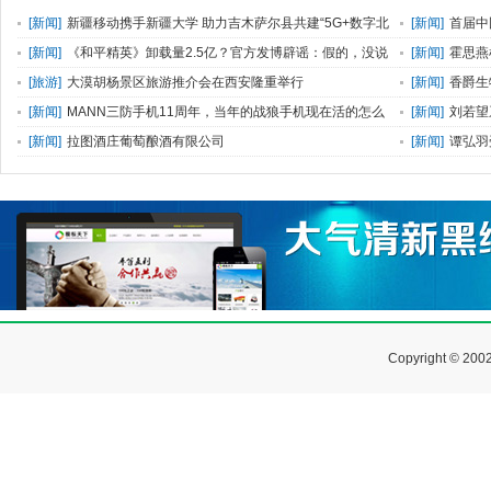
[
新闻
]
新疆移动携手新疆大学 助力吉木萨尔县共建“5G+数字北
[
新闻
]
首届中
庭”元宇宙平台
[
新闻
]
《和平精英》卸载量2.5亿？官方发博辟谣：假的，没说
[
新闻
]
霍思燕
过
爆表
[
旅游
]
大漠胡杨景区旅游推介会在西安隆重举行
[
新闻
]
香爵生
品，必是精品”
[
新闻
]
MANN三防手机11周年，当年的战狼手机现在活的怎么
[
新闻
]
刘若望
样了？
念
[
新闻
]
拉图酒庄葡萄酿酒有限公司
[
新闻
]
谭弘羽
Copyright © 200