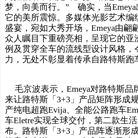
梦，向美而行。” 确实，当Emey
它的美所震惊。多媒体光影艺术编
盛宴，宛如大秀开场，Emeya由
众人瞩目下重磅亮相，呈现它的亚
例及贯穿全车的流线型设计风格，令
力，无处不彰显着传承自路特斯跑
毛京波表示，Emeya对路特斯
来让路特斯「3+3」产品矩阵形成
产纯电超跑Evija、全能公路跑车E
车Eletre实现全球交付，第二款生活
布。路特斯「3+3」产品阵逐渐形