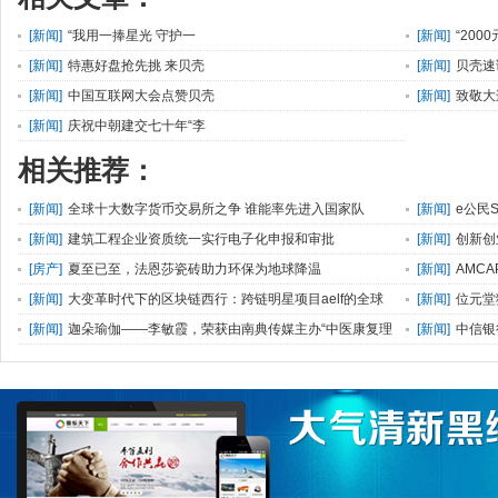
[
新闻
]
“我用一捧星光 守护一
[
新闻
]
“200
[
新闻
]
特惠好盘抢先挑 来贝壳
[
新闻
]
贝壳速
[
新闻
]
中国互联网大会点赞贝壳
[
新闻
]
致敬大
[
新闻
]
庆祝中朝建交七十年“李
相关推荐：
[
新闻
]
全球十大数字货币交易所之争 谁能率先进入国家队
[
新闻
]
e公民
展大会
[
新闻
]
建筑工程企业资质统一实行电子化申报和审批
[
新闻
]
创新创
办
[
房产
]
夏至已至，法恩莎瓷砖助力环保为地球降温
[
新闻
]
AMC
[
新闻
]
大变革时代下的区块链西行：跨链明星项目aelf的全球
[
新闻
]
位元堂
化野心
[
新闻
]
迦朵瑜伽——李敏霞，荣获由南典传媒主办“中医康复理
[
新闻
]
中信银
疗师”第三名