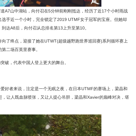
F赛道A7山中湖站，向付召在5分钟前刚刚抵达，经历了近17个小时雨战
选手近一个小时，完全锁定了2019 UTMF女子冠军的宝座。但她却
到达A8后，向付召从总排名第13上升至第10。
向了终点，迎接了她在UTWT(超级越野跑世界巡回赛)系列循环赛上
的第二场百英里赛事。
的突破，代表中国人登上更大的舞台。
野爱好者来说，注定是一个无眠之夜，在日本UTMF的赛场上，梁晶和
的竞相追赶，让人既血脉喷张，又让人提心吊胆，梁晶和Xavier的巅峰对决，堪