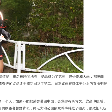
的失温情况，排名被瞬间洗牌，梁晶成为了第三，但受伤和大雨，都没能
一路奋进的梁晶终于成功回到了第二。日本媒体在媒体平台上的直播中呼
是一个人，如果不能把荣誉带回中国，会觉得有所亏欠。梁晶冲线后，
路的探路者越野背包，终点大池公园的欢呼声持续了很久，他依旧只听