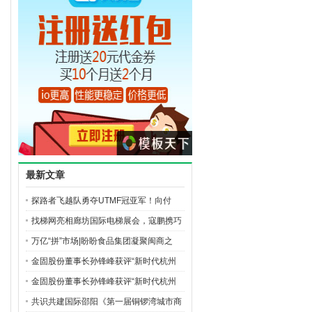
最新文章
探路者飞越队勇夺UTMF冠亚军！向付
召、梁
找梯网亮相廊坊国际电梯展会，寇鹏携巧
万亿“拼”市场|盼盼食品集团凝聚闽商之
金固股份董事长孙锋峰获评“新时代杭州
金固股份董事长孙锋峰获评“新时代杭州
共识共建国际邵阳《第一届铜锣湾城市商