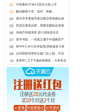
克大
中联重科37米4.0泵车火热上市
解决眼睛干涩、发痒、刺痛，
OCuSOFT美国医
泰兴市常委领导参访斯迈普电梯洽谈
合作
班尼豆童装品牌，我要加盟的必选项
目
绿色巴州新境界 原汁原味原生态
君学书院，一所真正属于中国教育产
业自
BFS牛汇外汇好评如潮,荣获诸多大奖
实至名
志邦厨柜世界杯主题门店上线，开启
世界
世界杯 | 立于不败的国家队，大多有这
样