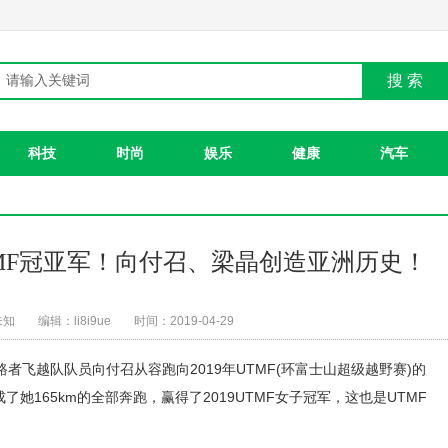
搜 索
科技
时尚
娱乐
健康
汽车
MF冠亚军！向付召、梁晶创造亚洲历史！
未知
编辑：li8i9ue
时间：2019-04-29
探路者飞越队队员向付召从容跑向2019年UTMF(环富士山超级越野赛)的
她165km的全部奔跑，赢得了2019UTMF女子冠军，这也是UTMF