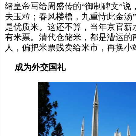
绪皇帝写给周盛传的“御制碑文”说
夫玉粒；春风楼橹，九重恃此金汤
是优质米。这还不算，当年京官薪
有米票。清代仓储米，都是漕运的
人，偏把米票贱卖给米市，再换小
成为外交国礼