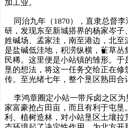
加工业。
同治九年（1870），直隶总督
研，发现东至新城搭界的杨家岑子
姓碱场、孟家洼，南至港边，北至
是盐碱低洼地，积涝纵横，雈草丛
民稀。这里便是小站镇的雏形。于
垦的想法，将这一任务交给正在修
传。至光绪七年，整个垦区熟田合计
李鸿章圈定小站一带斥卤之区为
家富豪抢占田亩，而且有利于屯垦
利、植树造林，对小站垦区土壤拉
态环境起了决定性作用，为北方开