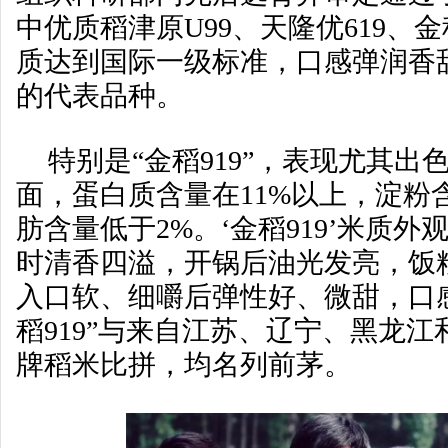
中优质稻津原U99、天隆优619、金
质达到国际一级标准，口感弹润香
的代表品种。
特别是“金稻919”，表现尤其
面，蛋白质含量在11%以上，淀粉
肪含量低于2%。‘金稻919’米质
时清香四溢，开锅后油光发亮，饭
入口软、细嚼后弹性好、微甜，口感
稻919”与来自江苏、辽宁、黑龙
牌稻米比拼，均名列前茅。