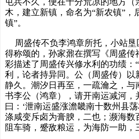
屯兵不久，便在十分荒凉的地方（
木，建立新镇，命名为“新农镇”，
镇”。
周盛传不负李鸿章所托，小站垦
得称颂的，孙家鼐在撰写《周盛传
彩描述了周盛传兴修水利的功绩：
利，论者持异同。公（周盛传）以
静久。潮汐日再至，一疏瀹之，与
书李公（鸿章），请开南运减河，
曰：‘泄南运盛涨澹畿南十数州县
涤咸变斥卤为膏腴，二也；濒海数
阻车骑，蹙敌粮运，为海防一助，三