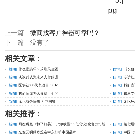
上一篇：
微商找客户神器可靠吗？
下一篇：没有了
相关文章：
[
新闻
]
什么是跳码？乐刷风控团
[
新闻
]
《长租
[
新闻
]
谈谈我认为未来支付的进
[
新闻
]
专访牡
[
新闻
]
区块链3.0代表项目：GP
[
新闻
]
我们应
[
新闻
]
我们应该怎么分辨一个区
[
新闻
]
布局支
[
新闻
]
徐记海鲜归来 为中国餐
[
新闻
]
GTK
相关推荐：
[
新闻
]
网友质疑《和平精英》，“卸载量2.5亿”说法被官方打脸
[
新闻
]
第七届
[
新闻
]
光友无明矾粉丝在中东打响中国品牌
[
新闻
]
中国（