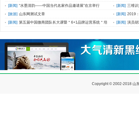
重召开
[
新闻
]
“水墨清韵——中国当代名家作品邀请展”在京举行
[
新闻
]
三维识
[
旅游
]
山东网测试文章
[
新闻
]
201
[
新闻
]
第五届中国微商团队长大课暨＂6+1品牌运营系统＂培
[
新闻
]
演员胡
训会圆满落幕
Copyright © 2002-2018
山